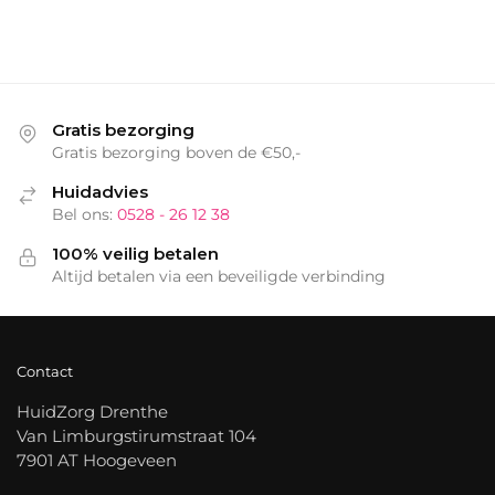
Gratis bezorging
Gratis bezorging boven de €50,-
Huidadvies
Bel ons:
0528 - 26 12 38
100% veilig betalen
Altijd betalen via een beveiligde verbinding
Contact
HuidZorg Drenthe
Van Limburgstirumstraat 104
7901 AT Hoogeveen