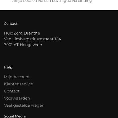
Altijd betalen via een beveiligde verbinding
Contact
HuidZorg Drenthe
Van Limburgstirumstraat 104
7901 AT Hoogeveen
Help
Mijn Account
Klantenservice
Contact
Voorwaarden
Veel gestelde vragen
Social Media