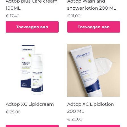
Adtop plus Care cream
Adtop Wash and
100ML
shower lotion 200 ML
€
17,40
€
11,00
Toevoegen aan
Toevoegen aan
winkelwagen
winkelwagen
Adtop XC Lipidcream
Adtop XC Lipidlotion
200 ML
€
25,00
€
20,00