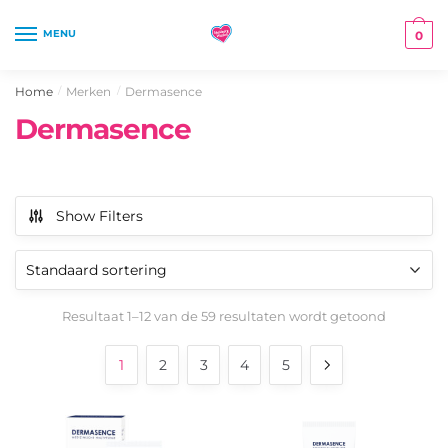
Skip
Skip
to
to
MENU
0
navigation
content
Home
Merken
Dermasence
/
/
Dermasence
Show Filters
Resultaat 1–12 van de 59 resultaten wordt getoond
1
2
3
4
5