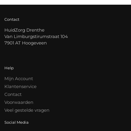
Contact
HuidZorg Drenthe
Van Limburgstirumstraat 104
7901 AT Hoogeveen
Help
Mijn Account
Klantenservice
Contact
Voorwaarden
Veel gestelde vragen
Social Media