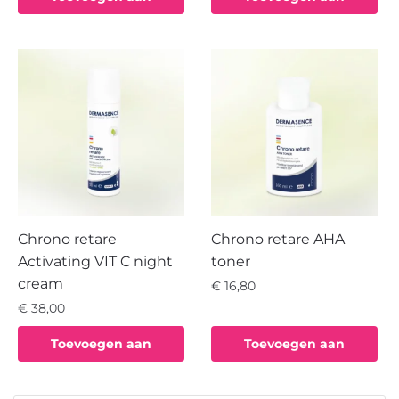
€ 47,55.
€ 42,79.
winkelwagen
winkelwagen
Chrono retare
Chrono retare AHA
Activating VIT C night
toner
cream
€
16,80
€
38,00
Toevoegen aan
Toevoegen aan
winkelwagen
winkelwagen