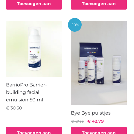
Toevoegen aan
Toevoegen aan
winkelwagen
winkelwagen
-10%
BarrioPro Barrier-
building facial
emulsion 50 ml
€
30,60
Bye Bye puistjes
Oorspronkelijke
Huidige
€
42,79
€
47,55
prijs
prijs
Toevoegen aan
Toevoegen aan
was:
is: