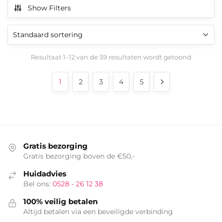
Show Filters
Resultaat 1–12 van de 59 resultaten wordt getoond
1
2
3
4
5
Gratis bezorging
Gratis bezorging boven de €50,-
Huidadvies
Bel ons:
0528 - 26 12 38
100% veilig betalen
Altijd betalen via een beveiligde verbinding