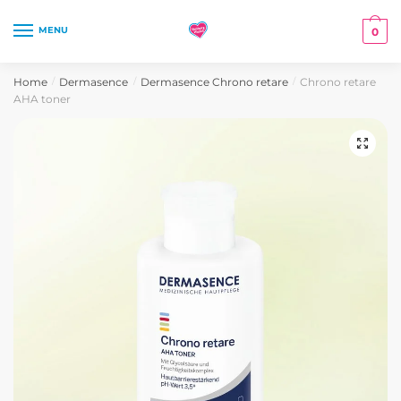
Skip
Skip
to
to
MENU
0
navigation
content
Home
Dermasence
Dermasence Chrono retare
Chrono retare
/
/
/
AHA toner