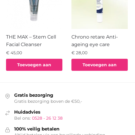
THE MAX – Stem Cell
Chrono retare Anti-
Facial Cleanser
ageing eye care
€
45,00
€
28,00
Toevoegen aan
Toevoegen aan
winkelwagen
winkelwagen
Gratis bezorging
Gratis bezorging boven de €50,-
Huidadvies
Bel ons:
0528 - 26 12 38
100% veilig betalen
Altijd betalen via een beveiligde verbinding