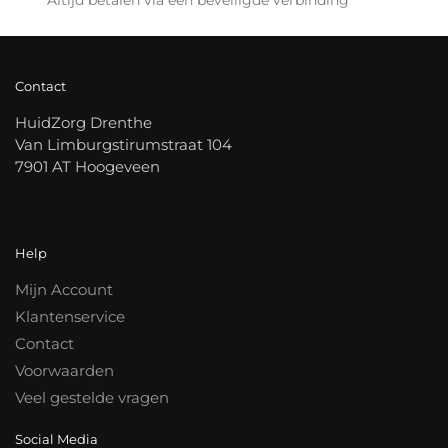
Contact
HuidZorg Drenthe
Van Limburgstirumstraat 104
7901 AT Hoogeveen
Help
Mijn Account
Klantenservice
Contact
Voorwaarden
Veel gestelde vragen
Social Media