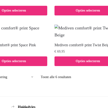
de
productpagina
Opties selecteren
Opties selecteren
fort® print Space Pink
Mediven comfort® print Twist Bei
€
69,95
Dit
Opties selecteren
Opties selecteren
product
heeft
Toont alle 6 resultaten
meerdere
variaties.
ina
Deze
optie
Huidadvies