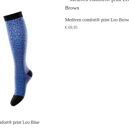
Mediven comfort® print Leo Bro
€
69,95
Dit
product
heeft
meerdere
variaties.
Deze
optie
kan
gekozen
worden
op
fort® print Leo Blue