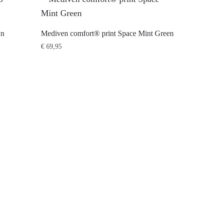
wn
Mediven comfort® print Space Mint Green
€
69,95
Dit
product
heeft
meerdere
variaties.
Deze
optie
kan
gekozen
worden
op