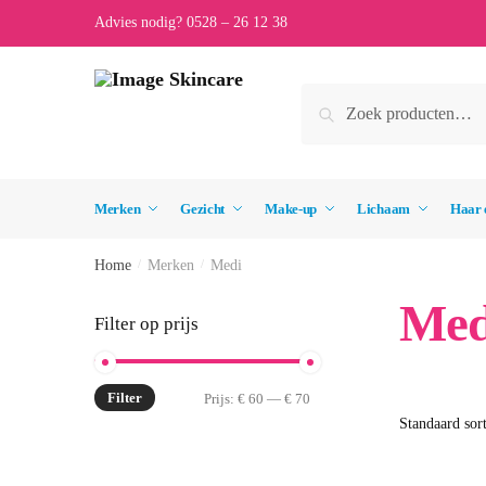
Skip
Skip
Advies nodig? 0528 – 26 12 38
to
to
navigation
content
Zoeken
Zoeken
naar:
Merken
Gezicht
Make-up
Lichaam
Haar 
Home
/
Merken
/
Medi
Med
Filter op prijs
Filter
Min.
Max.
Prijs:
€ 60
—
€ 70
prijs
prijs