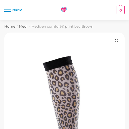
Skip
Skip
to
to
MENU
0
navigation
content
Home
Medi
Mediven comfort® print Leo Brown
/
/