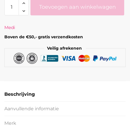
Mediven
Toevoegen aan winkelwagen
comfort®
print
Leo
Medi
Brown
aantal
Boven de €50,- gratis verzendkosten
Veilig afrekenen
Beschrijving
Aanvullende informatie
Merk