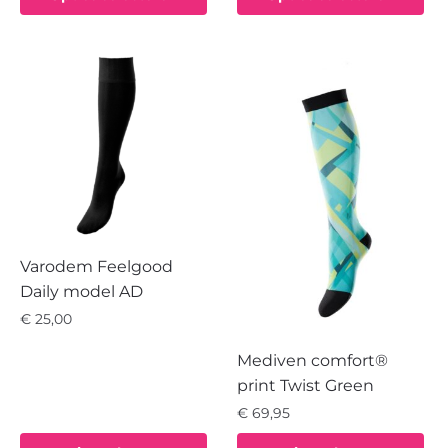
product
Deze
heeft
optie
meerdere
kan
variaties.
gekozen
Deze
worden
optie
op
kan
de
gekozen
productpagina
worden
op
de
Varodem Feelgood
productpagina
Daily model AD
€
25,00
Dit
Mediven comfort®
product
print Twist Green
heeft
€
69,95
meerdere
Dit