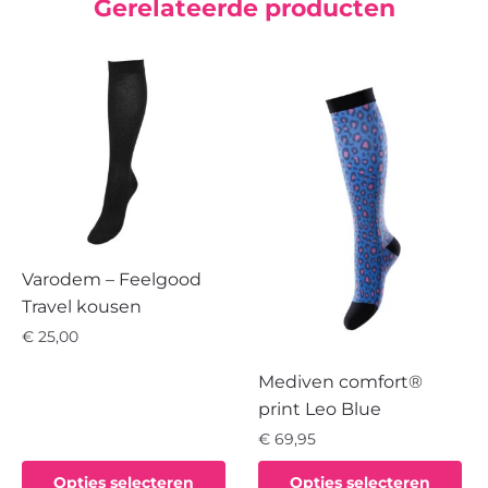
Gerelateerde producten
Varodem – Feelgood
Travel kousen
€
25,00
Dit
Mediven comfort®
product
print Leo Blue
heeft
€
69,95
meerdere
Dit
variaties.
Opties selecteren
Opties selecteren