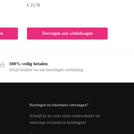
€
23,70
en
Toevoegen aan winkelwagen
100% veilig betalen
Altijd betalen via een beveiligde verbinding
Kortingen en informatie ontvangen?
Schrijf je in voor onze nieuwsbrief en
ontvang exclusieve kortingen!