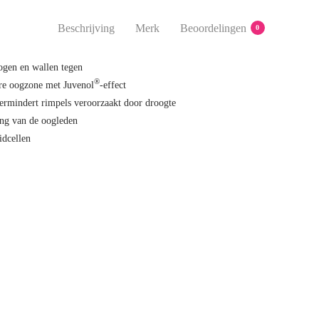
Beschrijving
Merk
Beoordelingen
0
ogen en wallen tegen
®
ere oogzone met Juvenol
-effect
ermindert rimpels veroorzaakt door droogte
ng van de oogleden
idcellen