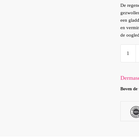
De regen
gezwollen
een gladd
en vermin
de oogled
Chrono
retare
Anti-
ageing
Dermas
eye
Boven de 
care
aantal