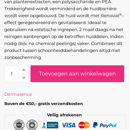
van plantenextracten, een polysaccharide en PEA.
Trekkerigheid wordt verminderd en de huidbarrière
®
wordt weer opgebouwd. De huid wordt met Renovial
-
effect geregenereerd en gevitaliseerd. Ideaal te
gebruiken na estetische ingrepen. 2 maal daags na het
reinigen aanbrengen op de betroffen huiddelen, indien
nodig (bijv. na chemical peelings) vaker. Combineer dit
product tussen schoonheidsbehandelingen altijd met
zonbescherming.
BarrioPro
Toevoegen aan winkelwagen
Barrier-
building
facial
Dermasence
emulsion
50
Boven de €50,- gratis verzendkosten
ml
Veilig afrekenen
aantal