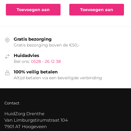
Toevoegen aan
Toevoegen aan
winkelwagen
winkelwagen
Gratis bezorging
Gratis bezorging boven de €50,-
Huidadvies
Bel ons:
0528 - 26 12 38
100% veilig betalen
Altijd betalen via een beveiligde verbinding
Contact
HuidZorg Drenthe
Van Limburgstirumstraat 104
7901 AT Hoogeveen