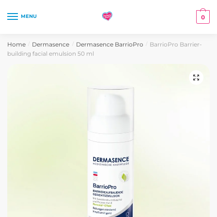
Skip
Skip
to
to
MENU
0
navigation
content
Home
Dermasence
Dermasence BarrioPro
BarrioPro Barrier-
/
/
/
building facial emulsion 50 ml