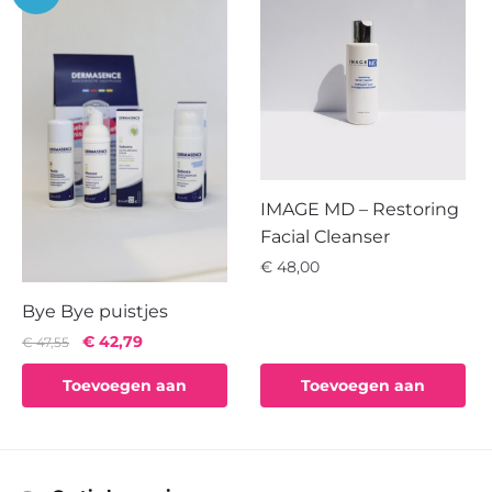
IMAGE MD – Restoring
Facial Cleanser
€
48,00
Bye Bye puistjes
Oorspronkelijke
Huidige
€
42,79
€
47,55
prijs
prijs
Toevoegen aan
Toevoegen aan
was:
is:
€ 47,55.
€ 42,79.
winkelwagen
winkelwagen