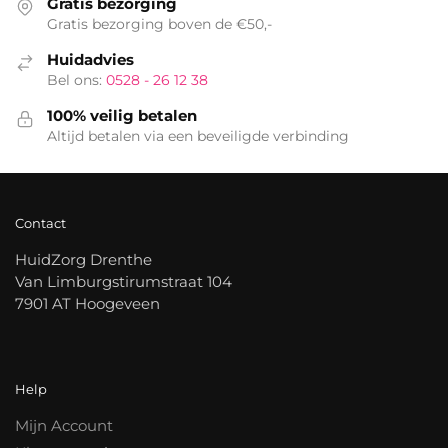
Gratis bezorging
Gratis bezorging boven de €50,-
Huidadvies
Bel ons:
0528 - 26 12 38
100% veilig betalen
Altijd betalen via een beveiligde verbinding
Contact
HuidZorg Drenthe
Van Limburgstirumstraat 104
7901 AT Hoogeveen
Help
Mijn Account