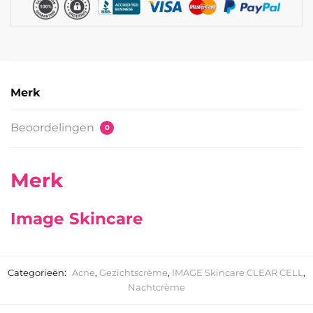
Merk
Beoordelingen
0
Merk
Image Skincare
Categorieën:
Acne
,
Gezichtscrème
,
IMAGE Skincare CLEAR CELL
,
Nachtcrème