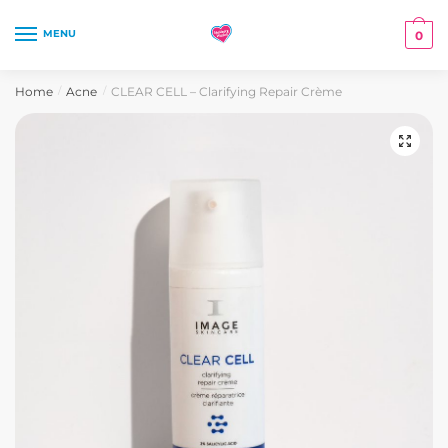
Skip
Skip
to
to
MENU
0
navigation
content
Home
Acne
CLEAR CELL – Clarifying Repair Crème
/
/