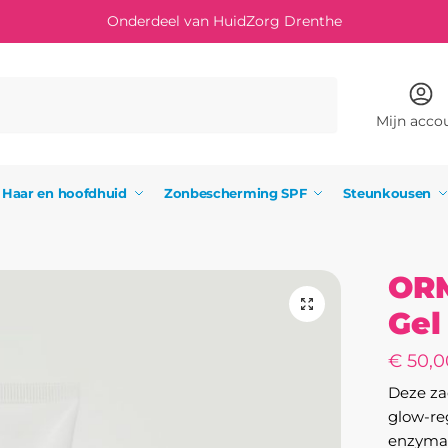
Onderdeel van HuidZorg Drenthe
Mijn acco
Haar en hoofdhuid
Zonbescherming SPF
Steunkousen
ORM
Gel
€
50,0
Deze za
glow-re
enzymat