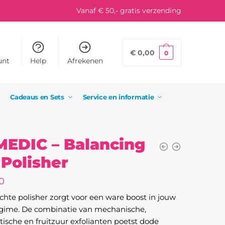
Vanaf € 50,- gratis verzending
€
0,00
0
unt
Help
Afrekenen
Cadeaus en Sets
Service en informatie
EDIC – Balancing
 Polisher
0
chte polisher zorgt voor een ware boost in jouw
gime. De combinatie van mechanische,
ische en fruitzuur exfolianten poetst dode