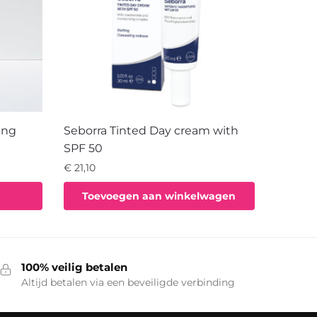
ing
Seborra Tinted Day cream with
SPF 50
€
21,10
Toevoegen aan winkelwagen
100% veilig betalen
Altijd betalen via een beveiligde verbinding