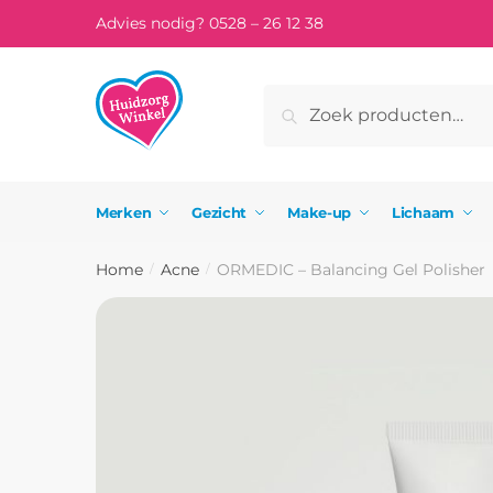
Skip
Skip
Advies nodig? 0528 – 26 12 38
to
to
navigation
content
Zoeken
Zoeken
naar:
Merken
Gezicht
Make-up
Lichaam
Home
Acne
ORMEDIC – Balancing Gel Polisher
/
/