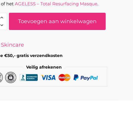
of het
AGELESS – Total Resurfacing Masque
.
DIC
Toevoegen aan winkelwagen
cing
 Skincare
er
e €50,- gratis verzendkosten
Veilig afrekenen