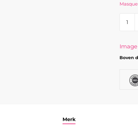
Masque
ORME
-
Balan
Gel
Image
Polish
Boven d
aantal
Merk