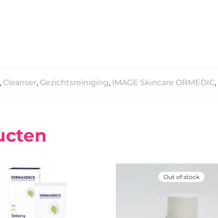
,
Cleanser
,
Gezichtsreiniging
,
IMAGE Skincare ORMEDIC
,
ucten
Out of stock