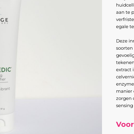
huidcel
aan te 
verfrist
egale te
Deze inn
soorten 
gevoeli
tekenen
extract 
celvern
enzymen
manier o
zorgen 
sensing
Voor