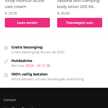
Vitop Psoricur Acute
Seborra Skin clarifying
care cream
body lotion 200 ML
€
23,70
€
29,50
Lees verder
Toevoegen aan
winkelwagen
Gratis bezorging
Gratis bezorging boven de €50,-
Huidadvies
Bel ons:
0528 - 26 12 38
100% veilig betalen
Altijd betalen via een beveiligde verbinding
Contact