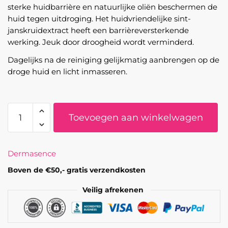
sterke huidbarrière en natuurlijke oliën beschermen de
huid tegen uitdroging. Het huidvriendelijke sint-
janskruidextract heeft een barrièreversterkende
werking. Jeuk door droogheid wordt verminderd.
Dagelijks na de reiniging gelijkmatig aanbrengen op de
droge huid en licht inmasseren.
Adtop
Toevoegen aan winkelwagen
XC
Lipidlotion
200
Dermasence
ML
aantal
Boven de €50,- gratis verzendkosten
Veilig afrekenen