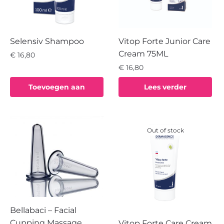
Selensiv Shampoo
Vitop Forte Junior Care
Cream 75ML
€
16,80
€
16,80
Toevoegen aan
Lees verder
winkelwagen
Out of stock
Bellabaci – Facial
Cupping Massage
Vitop Forte Care Cream