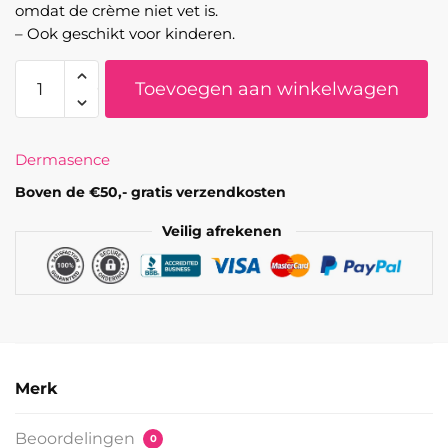
omdat de crème niet vet is.
– Ook geschikt voor kinderen.
Adtop
Toevoegen aan winkelwagen
Care
Cream
250ML
Dermasence
aantal
Boven de €50,- gratis verzendkosten
Veilig afrekenen
Merk
Beoordelingen
0