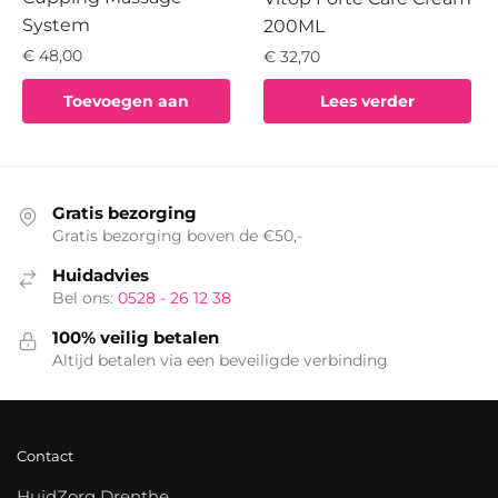
System
200ML
€
48,00
€
32,70
Toevoegen aan
Lees verder
winkelwagen
Gratis bezorging
Gratis bezorging boven de €50,-
Huidadvies
Bel ons:
0528 - 26 12 38
100% veilig betalen
Altijd betalen via een beveiligde verbinding
Contact
HuidZorg Drenthe