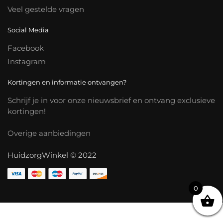
Veel gestelde vragen
Social Media
Facebook
Instagram
Kortingen en informatie ontvangen?
Schrijf je in voor onze nieuwsbrief en ontvang exclusieve
kortingen!
Overige aanbiedingen
HuidzorgWinkel © 2022
0