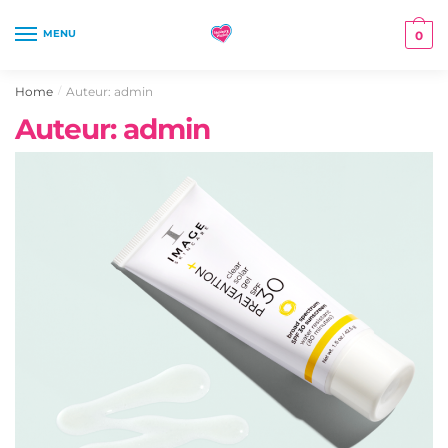
Skip
Skip
to
to
MENU
0
navigation
content
Home
Auteur: admin
/
Auteur:
admin