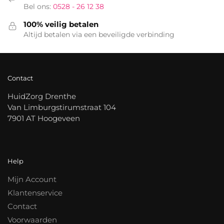
Bel ons:
0528 - 26 12 38
100% veilig betalen
Altijd betalen via een beveiligde verbinding
Contact
HuidZorg Drenthe
Van Limburgstirumstraat 104
7901 AT Hoogeveen
Help
Mijn Account
Klantenservice
Contact
Voorwaarden