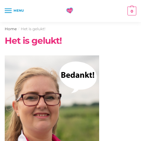
Skip
Skip
to
to
MENU
0
navigation
content
Home
Het is gelukt!
/
Het is gelukt!