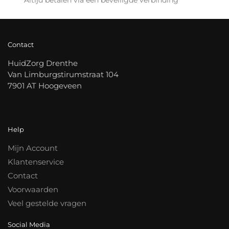
Altijd betalen via een beveiligde verbinding
Contact
HuidZorg Drenthe
Van Limburgstirumstraat 104
7901 AT Hoogeveen
Help
Mijn Account
Klantenservice
Contact
Voorwaarden
Veel gestelde vragen
Social Media