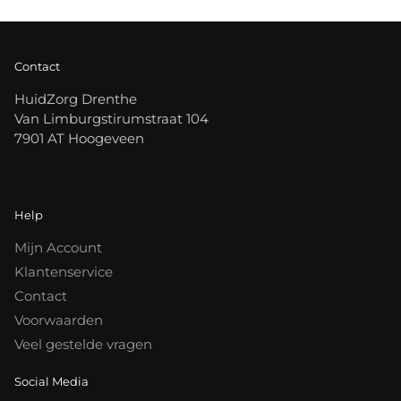
Contact
HuidZorg Drenthe
Van Limburgstirumstraat 104
7901 AT Hoogeveen
Help
Mijn Account
Klantenservice
Contact
Voorwaarden
Veel gestelde vragen
Social Media