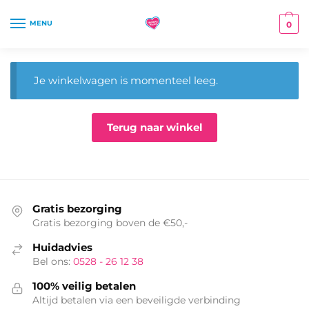
Skip
Skip
to
to
MENU
0
navigation
content
Je winkelwagen is momenteel leeg.
Terug naar winkel
Gratis bezorging
Gratis bezorging boven de €50,-
Huidadvies
Bel ons:
0528 - 26 12 38
100% veilig betalen
Altijd betalen via een beveiligde verbinding