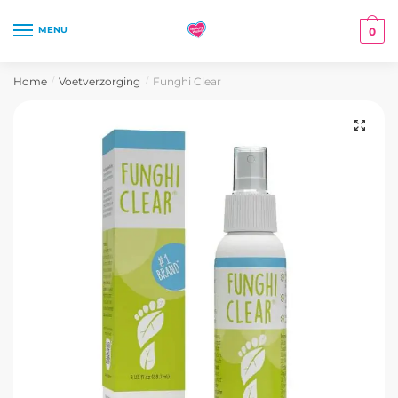
Skip
Skip
to
to
MENU
0
navigation
content
Home
Voetverzorging
Funghi Clear
/
/