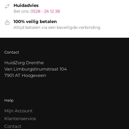
Huidadvies
Bel ons:
0528 - 26 12 38
100% veilig betalen
Altijd betalen via een beveiligde verbinding
Contact
HuidZorg Drenthe
Van Limburgstirumstraat 104
7901 AT Hoogeveen
Help
Mijn Account
Klantenservice
Contact