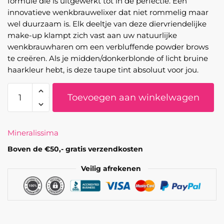
formule die is uitgewerkt tot in de perfectie. Een
innovatieve wenkbrauwelixer dat niet rommelig maar
wel duurzaam is. Elk deeltje van deze diervriendelijke
make-up klampt zich vast aan uw natuurlijke
wenkbrauwharen om een ​​verbluffende powder brows
te creëren. Als je midden/donkerblonde of licht bruine
haarkleur hebt, is deze taupe tint absoluut voor jou.
Mineralissima
Toevoegen aan winkelwagen
-
Compacte
wenkbrauwpoeder
Mineralissima
Medium
aantal
Boven de €50,- gratis verzendkosten
Veilig afrekenen