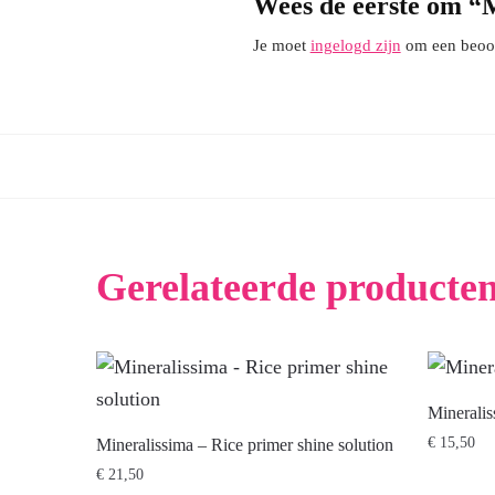
Wees de eerste om “M
Je moet
ingelogd zijn
om een beoord
Gerelateerde producte
Mineralis
€
15,50
Mineralissima – Rice primer shine solution
€
21,50