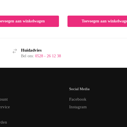
oevoegen aan winkelwagen
Toevoegen aan winkelwag
Huidadvies
Bel ons:
0528 - 26 12 38
Social Media
ount
Facebook
ervice
Instagram
rden