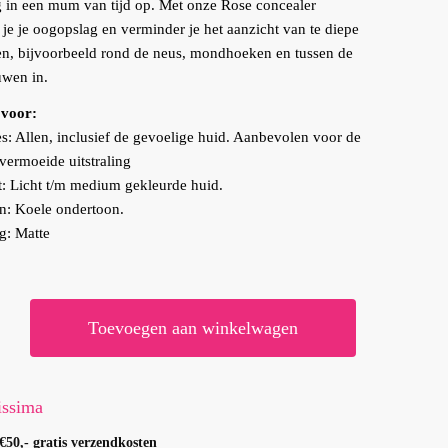
ng in een mum van tijd op. Met onze Rose concealer
 je je oogopslag en verminder je het aanzicht van te diepe
n, bijvoorbeeld rond de neus, mondhoeken en tussen de
wen in.
 voor:
s: Allen, inclusief de gevoelige huid. Aanbevolen voor de
vermoeide uitstraling
t: Licht t/m medium gekleurde huid.
n: Koele ondertoon.
g: Matte
issima
Toevoegen aan winkelwagen
er
issima
€50,- gratis verzendkosten