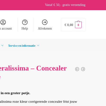
Vanaf € 50,- gratis verzending
€
0,00
0
n account
Help
Afrekenen
Service en informatie
ralissima – Concealer
e
in een groter potje.
lissima roze kleur corrigerende concealer frist jouw