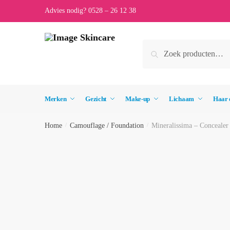
Skip
Skip
Advies nodig? 0528 – 26 12 38
to
to
navigation
content
Zoeken
Zoeken
naar:
Merken
Gezicht
Make-up
Lichaam
Haar 
Home
/
Camouflage / Foundation
/
Mineralissima – Concealer