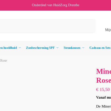
Onderdeel van HuidZorg Drenthe
Mij
en hoofdhuid
Zonbescherming SPF
Steunkousen
Cadeaus en Sets
 Rose
Mine
Ros
€
15,50
Vanaf nu 
De Minera