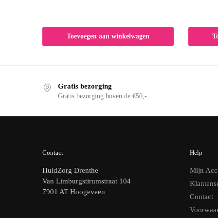
Toevoegen aan winkelwagen
T
Gratis bezorging
Gratis bezorging boven de €50,-
Contact
Help
HuidZorg Drenthe
Mijn Acc
Van Limburgstirumstraat 104
Klantens
7901 AT Hoogeveen
Contact
Voorwaa