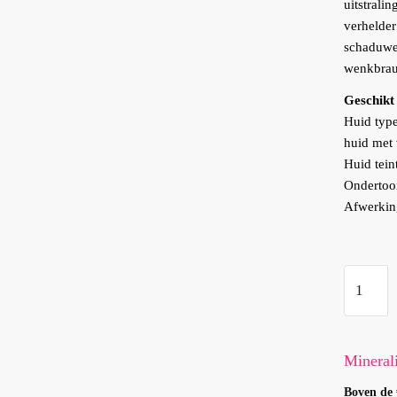
uitstrali
verhelder
schaduwe
wenkbrau
Geschikt
Huid type
huid met 
Huid tein
Ondertoo
Afwerkin
Mineral
-
Conceal
Rose
Mineral
aantal
Boven de 