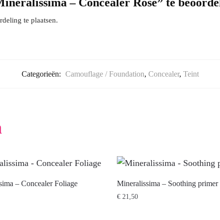
ineralissima – Concealer Rose” te beoorde
eling te plaatsen.
Categorieën:
Camouflage / Foundation
,
Concealer
,
Teint
n
sima – Concealer Foliage
Mineralissima – Soothing primer
€
21,50