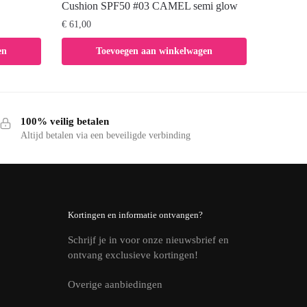
Cushion SPF50 #03 CAMEL semi glow
€
61,00
en
Toevoegen aan winkelwagen
100% veilig betalen
Altijd betalen via een beveiligde verbinding
Kortingen en informatie ontvangen?
Schrijf je in voor onze nieuwsbrief en
ontvang exclusieve kortingen!
Overige aanbiedingen