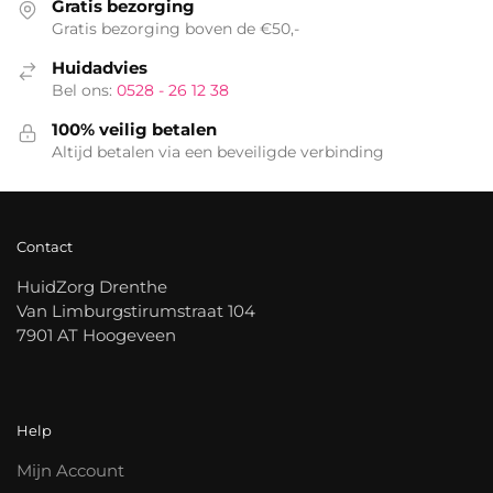
Gratis bezorging
Gratis bezorging boven de €50,-
Huidadvies
Bel ons:
0528 - 26 12 38
100% veilig betalen
Altijd betalen via een beveiligde verbinding
Contact
HuidZorg Drenthe
Van Limburgstirumstraat 104
7901 AT Hoogeveen
Help
Mijn Account