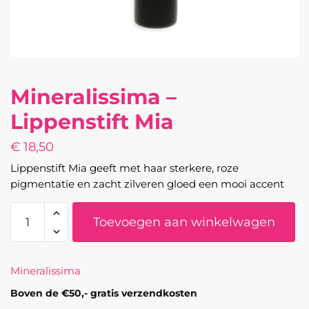
Mineralissima –
Lippenstift Mia
€
18,50
Lippenstift Mia geeft met haar sterkere, roze
pigmentatie en zacht zilveren gloed een mooi accent
Mineralissima
Toevoegen aan winkelwagen
-
Lippenstift
Mia
Mineralissima
aantal
Boven de €50,- gratis verzendkosten