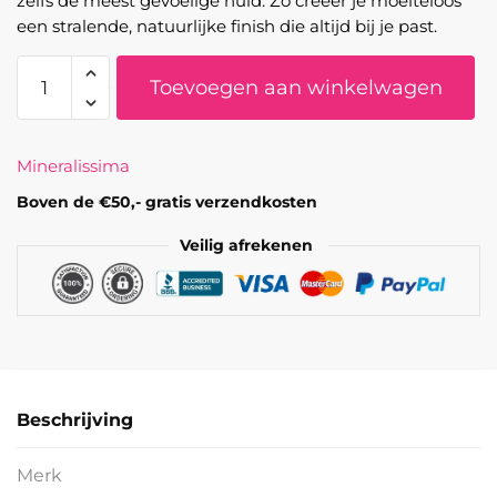
zelfs de meest gevoelige huid. Zo creëer je moeiteloos
een stralende, natuurlijke finish die altijd bij je past.
Mineralissima
Toevoegen aan winkelwagen
-
Minerale
blush
Mineralissima
Bliss
aantal
Boven de €50,- gratis verzendkosten
Veilig afrekenen
Beschrijving
Merk