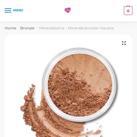
Skip
Skip
to
to
MENU
0
navigation
content
Home
Bronzer
Mineralissima – Minerale bronzer Havana
/
/