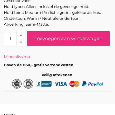
Geschikt voor:
Huid types: Allen, inclusief de gevoelige huid.
Huid teint: Medium t/m licht-getint gekleurde huid.
Ondertoon: Warm / Neutrale ondertoon.
Afwerking: Semi-Matte.
Mineralissima
Toevoegen aan winkelwagen
-
Minerale
bronzer
Mineralissima
Havana
aantal
Boven de €50,- gratis verzendkosten
Veilig afrekenen