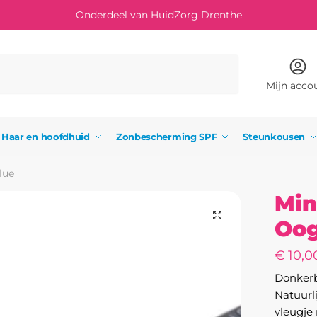
Onderdeel van HuidZorg Drenthe
Mijn acco
Haar en hoofdhuid
Zonbescherming SPF
Steunkousen
lue
Min
Oog
€
10,0
Donkerb
Natuurli
vleugje 