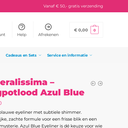
Vanaf € 50,- gratis verzending
€
0,00
0
unt
Help
Afrekenen
Cadeaus en Sets
Service en informatie
eralissima –
potlood Azul Blue
0
lauwe eyeliner met subtiele shimmer.
jke, zachte formule voor een frisse blik en een
mysterie. Azul Blue Eyeliner is dé keuze voor wie