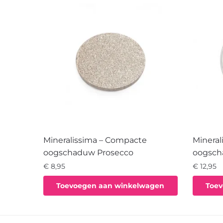
Mineralissima – Compacte
Mineral
oogschaduw Prosecco
oogsch
€
8,95
€
12,95
Toevoegen aan winkelwagen
Toev