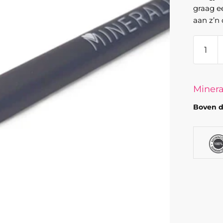
graag e
aan z’n
Minera
-
Oogpo
Azul
Minera
Blue
Boven d
aantal