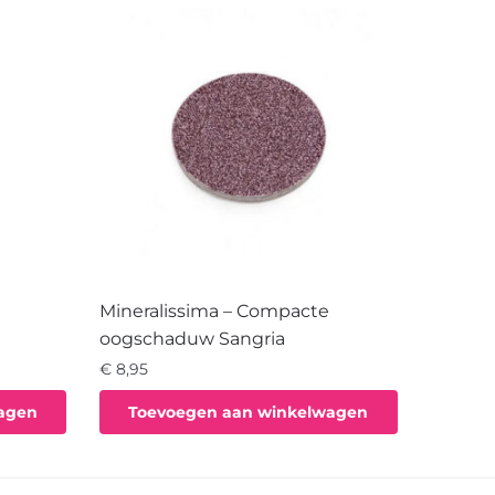
Mineralissima – Compacte
oogschaduw Sangria
€
8,95
agen
Toevoegen aan winkelwagen