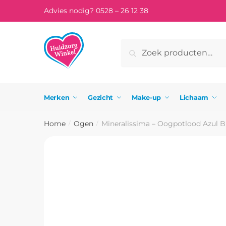
Skip
Skip
Advies nodig? 0528 – 26 12 38
to
to
navigation
content
Zoeken
Zoeken
naar:
Merken
Gezicht
Make-up
Lichaam
Home
Ogen
Mineralissima – Oogpotlood Azul B
/
/