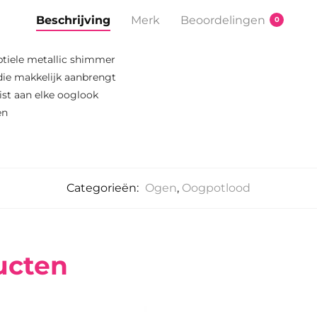
Beschrijving
Merk
Beoordelingen
0
tiele metallic shimmer
die makkelijk aanbrengt
wist aan elke ooglook
en
Categorieën:
Ogen
,
Oogpotlood
ucten