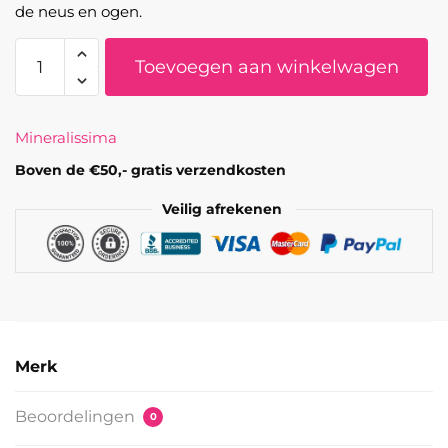
de neus en ogen.
Mineralissima
Toevoegen aan winkelwagen
-
Platte
concealer/foundation
Mineralissima
kwast
aantal
Boven de €50,- gratis verzendkosten
Veilig afrekenen
Merk
Beoordelingen
0