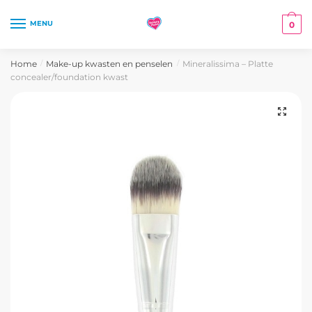
Skip
Skip
to
to
MENU
0
navigation
content
Home
Make-up kwasten en penselen
Mineralissima – Platte
/
/
concealer/foundation kwast