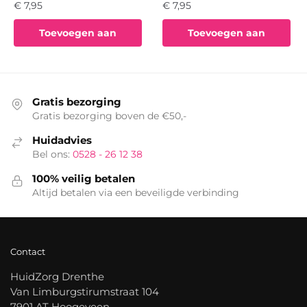
€
7,95
€
7,95
Toevoegen aan
Toevoegen aan
winkelwagen
winkelwagen
Gratis bezorging
Gratis bezorging boven de €50,-
Huidadvies
Bel ons:
0528 - 26 12 38
100% veilig betalen
Altijd betalen via een beveiligde verbinding
Contact
HuidZorg Drenthe
Van Limburgstirumstraat 104
7901 AT Hoogeveen