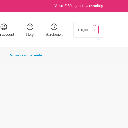
Vanaf € 50,- gratis verzending
€
0,00
0
n account
Help
Afrekenen
Service en informatie