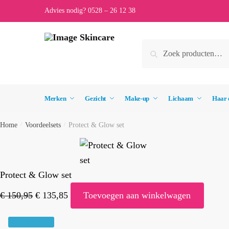
Skip
Skip
Advies nodig? 0528 – 26 12 38
to
to
navigation
content
Zoeken
Zoeken
naar:
Merken
Gezicht
Make-up
Lichaam
Haar 
Home
/
Voordeelsets
/
Protect & Glow set
Protect & Glow set
Oorspronkelijke
Huidige
€
150,95
€
135,85
Toevoegen aan winkelwagen
prijs
prijs
was:
is:
AANBIEDING!