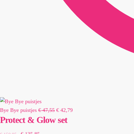
Oorspronkelijke
Huidige
Bye Bye puistjes
€
47,55
€
42,79
Protect & Glow set
prijs
prijs
was:
is:
Oorspronkelijke
Huidige
€
135,85