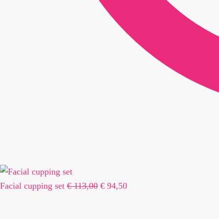
Oorspronkelijke
Huidige
Facial cupping set
€
113,00
€
94,50
prijs
prijs
was:
is: