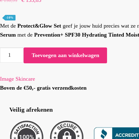
€
150,95
€ 47,55.
€ 42,79.
prijs
prijs
was:
is:
-10%
Met de
Protect&Glow Set
geef je jouw huid precies wat ze 
€ 150,95.
€ 135,85.
Serum
met de
Prevention+ SPF30 Hydrating Tinted Moist
Protect
Toevoegen aan winkelwagen
&
Glow
set
Image Skincare
aantal
Boven de €50,- gratis verzendkosten
Veilig afrekenen