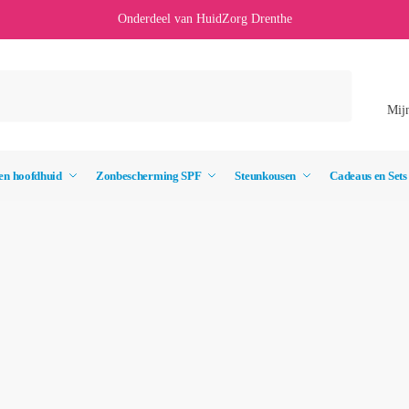
Onderdeel van HuidZorg Drenthe
Mij
en hoofdhuid
Zonbescherming SPF
Steunkousen
Cadeaus en Sets