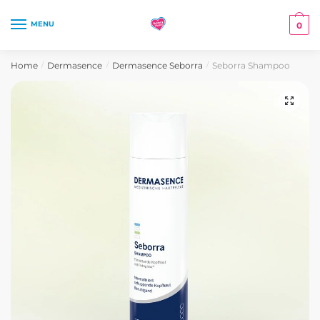
Skip
Skip
to
to
MENU
0
navigation
content
Home
Dermasence
Dermasence Seborra
Seborra Shampoo
/
/
/