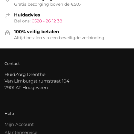
Gratis bezorging boven de €50,-
Huidadvies
Bel ons:
0528 - 26 12 38
100% veilig betalen
Altijd betalen via een beveiligde verbinding
Contact
HuidZorg Drenthe
Van Limburgstirumstraat 104
7901 AT Hoogeveen
Help
Mijn Account
Klantenservice