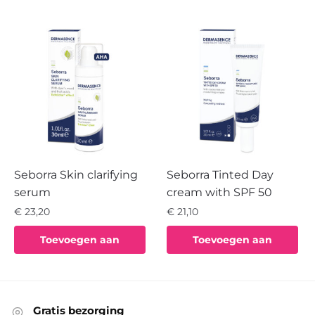
Seborra Skin clarifying
Seborra Tinted Day
serum
cream with SPF 50
€
23,20
€
21,10
Toevoegen aan
Toevoegen aan
winkelwagen
winkelwagen
Gratis bezorging