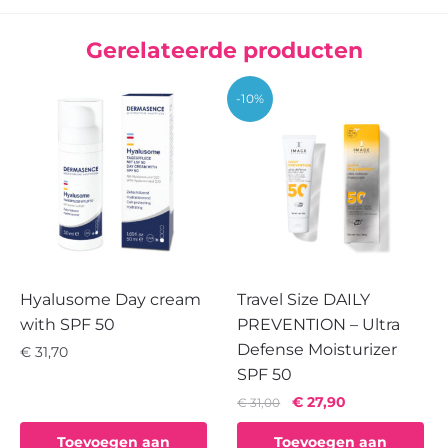
Gerelateerde producten
-10%
Hyalusome Day cream
Travel Size DAILY
with SPF 50
PREVENTION – Ultra
Defense Moisturizer
€
31,70
SPF 50
Oorspronkelijke
Huidige
€
27,90
€
31,00
prijs
prijs
Toevoegen aan
Toevoegen aan
was:
is: