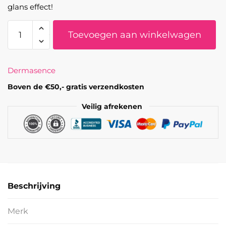
glans effect!
SolvineaMed
Toevoegen aan winkelwagen
Sun
protection
facial
Dermasence
fluid
SPF50+
Boven de €50,- gratis verzendkosten
50ML
Veilig afrekenen
aantal
Beschrijving
Merk