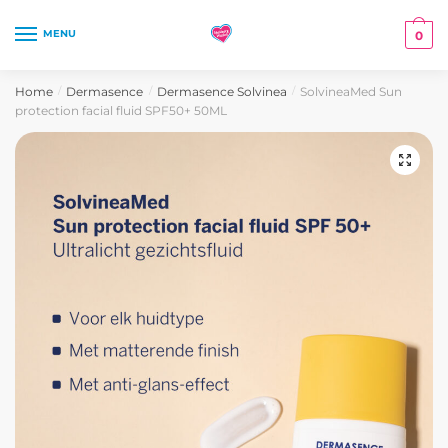
Skip
Skip
to
to
MENU
0
navigation
content
Home
Dermasence
Dermasence Solvinea
SolvineaMed Sun
/
/
/
protection facial fluid SPF50+ 50ML