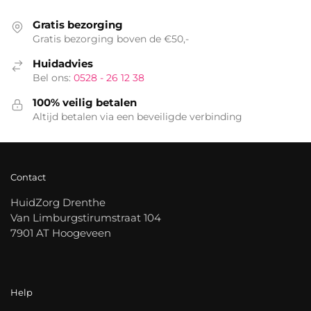
Gratis bezorging
Gratis bezorging boven de €50,-
Huidadvies
Bel ons:
0528 - 26 12 38
100% veilig betalen
Altijd betalen via een beveiligde verbinding
Contact
HuidZorg Drenthe
Van Limburgstirumstraat 104
7901 AT Hoogeveen
Help