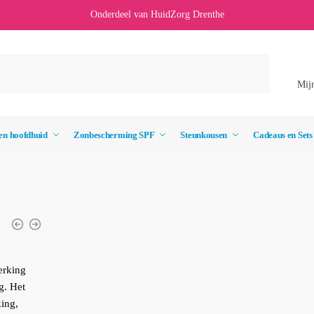
Onderdeel van HuidZorg Drenthe
Mij
en hoofdhuid
Zonbescherming SPF
Steunkousen
Cadeaus en Sets
erking
g. Het
ing,