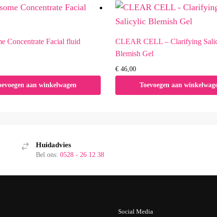
 Concentrate Facial fluid
CLEAR CELL – Clarifying Salic
Blemish Gel
€
46,00
oevoegen aan winkelwagen
Toevoegen aan winkelwag
Huidadvies
Bel ons:
0528 - 26 12 38
Social Media