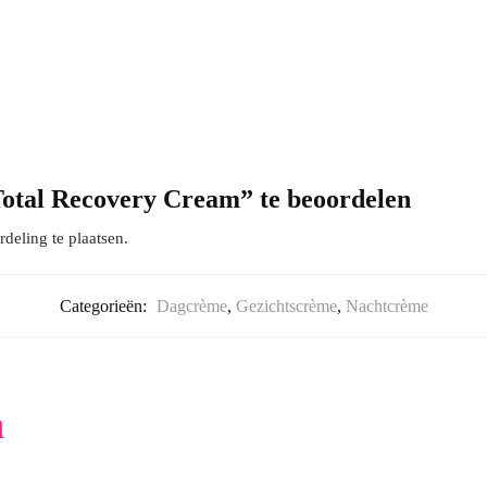
Total Recovery Cream” te beoordelen
eling te plaatsen.
Categorieën:
Dagcrème
,
Gezichtscrème
,
Nachtcrème
n