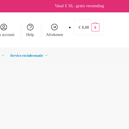
Vanaf € 50,- gratis verzending
€
0,00
0
n account
Help
Afrekenen
Service en informatie