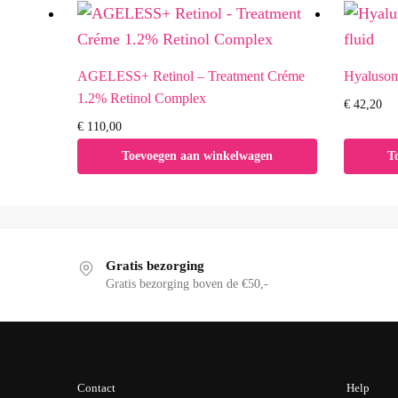
AGELESS+ Retinol – Treatment Créme
Hyalusome
1.2% Retinol Complex
€
42,20
€
110,00
Toevoegen aan winkelwagen
T
Gratis bezorging
Gratis bezorging boven de €50,-
Contact
Help