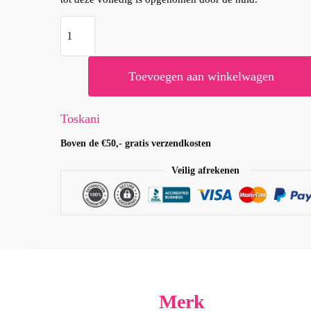
Total
Recovery
Cream
Toevoegen aan winkelwagen
aantal
Toskani
Boven de €50,- gratis verzendkosten
Veilig afrekenen
Merk