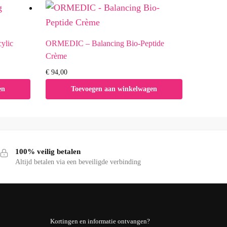
ylic
ORMEDIC – Balancing Bio-Peptide
Crème
€
94,00
en
Toevoegen aan winkelwagen
100% veilig betalen
Altijd betalen via een beveiligde verbinding
Kortingen en informatie ontvangen?