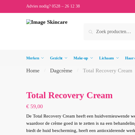
Skip
Skip
Advies nodig? 0528 – 26 12 38
to
to
navigation
content
Zoeken
Zoeken
naar:
Merken
Gezicht
Make-up
Lichaam
Haar 
Home
Dagcrème
Total Recovery Cream
/
/
Total Recovery Cream
€
59,00
De Total Recovery Cream heeft een huidvernieuwende w
waardoor de crème goed in te zetten is na een behandelin
biedt de huid
bescherming, heeft een antioxiderende werk