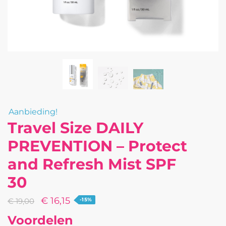
Aanbieding!
Travel Size DAILY
PREVENTION – Protect
and Refresh Mist SPF
30
Oorspronkelijke
Huidige
€
16,15
€
19,00
-15%
prijs
prijs
Voordelen