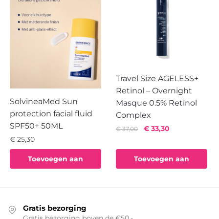
Travel Size AGELESS+
Retinol – Overnight
SolvineaMed Sun
Masque 0.5% Retinol
protection facial fluid
Complex
SPF50+ 50ML
Oorspronkelijke
Huidige
€
33,30
€
37,00
prijs
prijs
€
25,30
was:
is:
Toevoegen aan
Toevoegen aan
€ 37,00.
€ 33,30.
winkelwagen
winkelwagen
Gratis bezorging
Gratis bezorging boven de €50,-