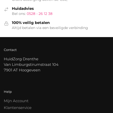
Huidadvies
Bel ons:
0528 - 26 12 38
100% veilig betalen
Altijd betalen via een beveiligde verbinding
Contact
HuidZorg Drenthe
Van Limburgstirumstraat 104
7901 AT Hoogeveen
Help
Mijn Account
Klantenservice