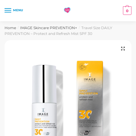
Skip
Skip
to
to
MENU
0
navigation
content
Home
IMAGE Skincare PREVENTION+
Travel Size DAILY
/
/
PREVENTION – Protect and Refresh Mist SPF 30