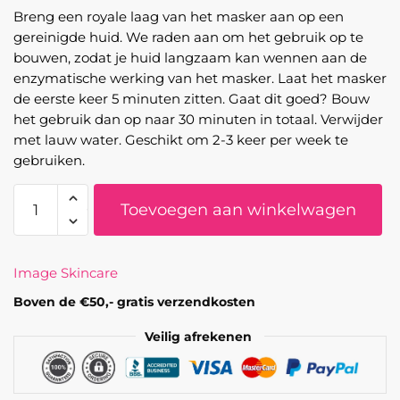
Breng een royale laag van het masker aan op een
gereinigde huid. We raden aan om het gebruik op te
bouwen, zodat je huid langzaam kan wennen aan de
enzymatische werking van het masker. Laat het masker
de eerste keer 5 minuten zitten. Gaat dit goed? Bouw
het gebruik dan op naar 30 minuten in totaal. Verwijder
met lauw water. Geschikt om 2-3 keer per week te
gebruiken.
Travel
Toevoegen aan winkelwagen
Size
VITAL
C
Image Skincare
-
Hydrating
Boven de €50,- gratis verzendkosten
Enzyme
Veilig afrekenen
Masque
aantal