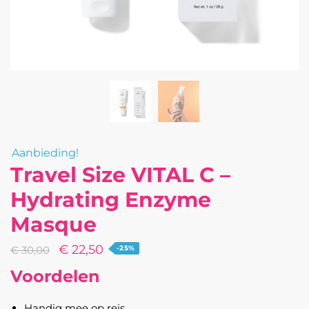
Aanbieding!
Travel Size VITAL C –
Hydrating Enzyme
Masque
Oorspronkelijke
Huidige
€
22,50
€
30,00
-25%
prijs
prijs
Voordelen
was:
is:
€ 30,00.
€ 22,50.
Handig mee op reis