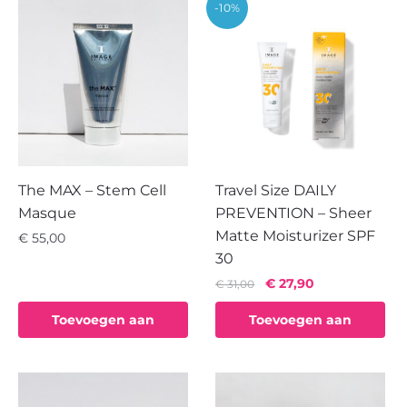
-10%
The MAX – Stem Cell
Travel Size DAILY
Masque
PREVENTION – Sheer
Matte Moisturizer SPF
€
55,00
30
Oorspronkelijke
Huidige
€
27,90
€
31,00
prijs
prijs
Toevoegen aan
Toevoegen aan
was:
is:
€ 31,00.
€ 27,90.
winkelwagen
winkelwagen