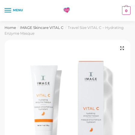
Skip
Skip
to
to
MENU
0
navigation
content
Home
IMAGE Skincare VITAL C
Travel Size VITAL C – Hydrating
/
/
Enzyme Masque