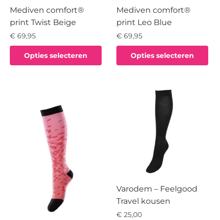
Mediven comfort®
Mediven comfort®
print Twist Beige
print Leo Blue
€
69,95
€
69,95
Dit
Dit
Opties selecteren
Opties selecteren
product
product
heeft
heeft
meerdere
meerdere
variaties.
variaties.
Deze
Deze
optie
optie
kan
kan
gekozen
gekozen
worden
worden
op
op
de
de
Varodem – Feelgood
productpagina
productpagina
Travel kousen
€
25,00