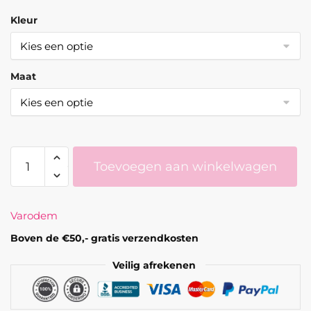
Kleur
Maat
Varodem
Toevoegen aan winkelwagen
Feelgood
Daily
model
Varodem
AD
aantal
Boven de €50,- gratis verzendkosten
Veilig afrekenen