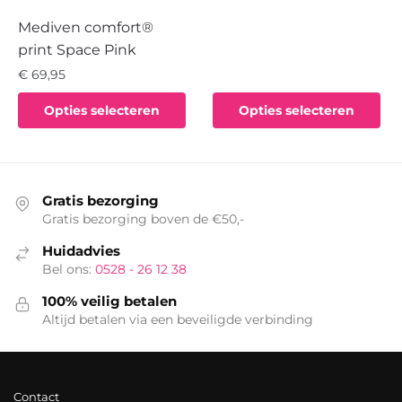
Dit
Mediven comfort®
product
print Space Pink
heeft
€
69,95
meerdere
Dit
variaties.
Opties selecteren
Opties selecteren
product
Deze
heeft
optie
meerdere
kan
variaties.
gekozen
Gratis bezorging
Deze
worden
Gratis bezorging boven de €50,-
optie
op
Huidadvies
kan
de
Bel ons:
0528 - 26 12 38
gekozen
productpagina
worden
100% veilig betalen
op
Altijd betalen via een beveiligde verbinding
de
productpagina
Contact