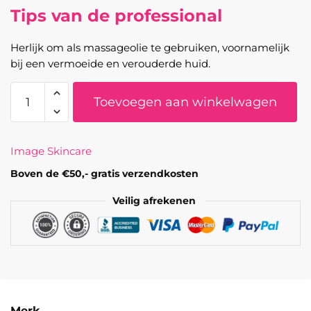
Tips van de professional
Herlijk om als massageolie te gebruiken, voornamelijk
bij een vermoeide en verouderde huid.
Vital
Toevoegen aan winkelwagen
C
-
Hydrating
Image Skincare
Facial
Oil
Boven de €50,- gratis verzendkosten
aantal
Veilig afrekenen
Merk