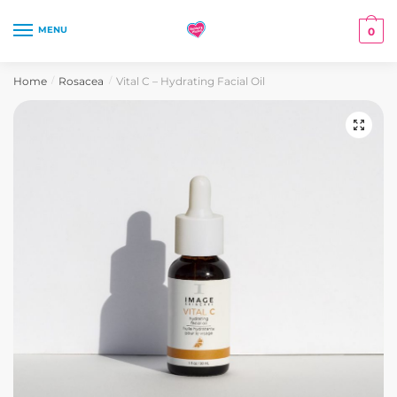
Skip
Skip
to
to
MENU
0
navigation
content
Home
Rosacea
Vital C – Hydrating Facial Oil
/
/