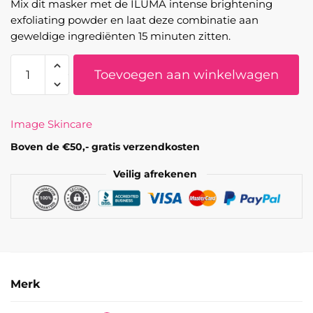
Mix dit masker met de ILUMA intense brightening
exfoliating powder en laat deze combinatie aan
geweldige ingrediënten 15 minuten zitten.
CLEAR
Toevoegen aan winkelwagen
CELL
–
Clarifying
Image Skincare
Salicylic
Masque
Boven de €50,- gratis verzendkosten
aantal
Veilig afrekenen
Merk