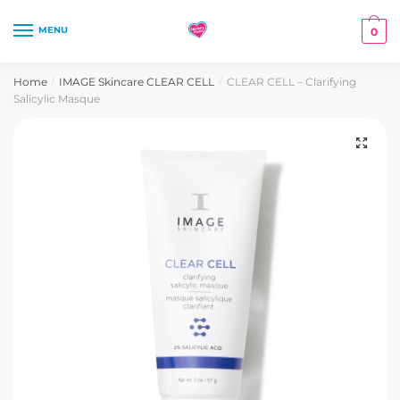
Skip
Skip
to
to
MENU
0
navigation
content
Home
IMAGE Skincare CLEAR CELL
CLEAR CELL – Clarifying
/
/
Salicylic Masque