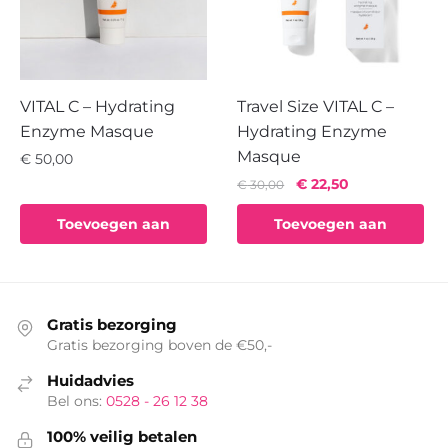
VITAL C – Hydrating
Travel Size VITAL C –
Enzyme Masque
Hydrating Enzyme
Masque
€
50,00
Oorspronkelijke
Huidige
€
22,50
€
30,00
prijs
prijs
Toevoegen aan
Toevoegen aan
was:
is:
€ 30,00.
€ 22,50.
winkelwagen
winkelwagen
Gratis bezorging
Gratis bezorging boven de €50,-
Huidadvies
Bel ons:
0528 - 26 12 38
100% veilig betalen