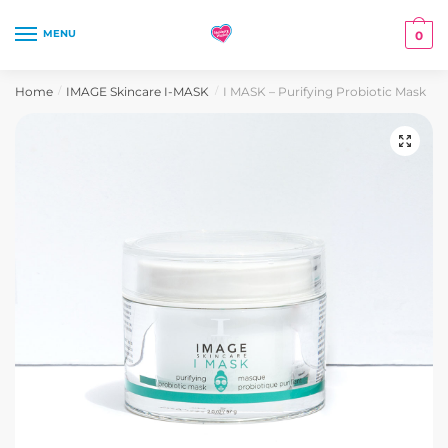
Skip
Skip
to
to
MENU
0
navigation
content
Home
IMAGE Skincare I-MASK
I MASK – Purifying Probiotic Mask
/
/