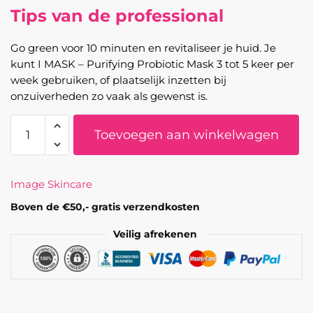
Tips van de professional
Go green voor 10 minuten en revitaliseer je huid. Je
kunt I MASK – Purifying Probiotic Mask 3 tot 5 keer per
week gebruiken, of plaatselijk inzetten bij
onzuiverheden zo vaak als gewenst is.
I
Toevoegen aan winkelwagen
MASK
-
Purifying
Image Skincare
Probiotic
Mask
Boven de €50,- gratis verzendkosten
aantal
Veilig afrekenen