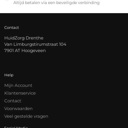
Altijd betalen via een beveiligde verbinding
Contact
HuidZorg Drenthe
Van Limburgstirumstraat 104
7901 AT Hoogeveen
Help
Mijn Account
Klantenservice
Contact
Voorwaarden
Veel gestelde vragen