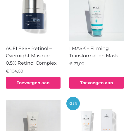
AGELESS+ Retinol –
I MASK – Firming
Overnight Masque
Transformation Mask
0.5% Retinol Complex
€
77,00
€
104,00
Toevoegen aan
Toevoegen aan
winkelwagen
winkelwagen
-25%