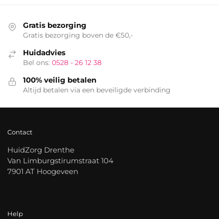
Gratis bezorging
Gratis bezorging boven de €50,-
Huidadvies
Bel ons:
0528 - 26 12 38
100% veilig betalen
Altijd betalen via een beveiligde verbinding
Contact
HuidZorg Drenthe
Van Limburgstirumstraat 104
7901 AT Hoogeveen
Help