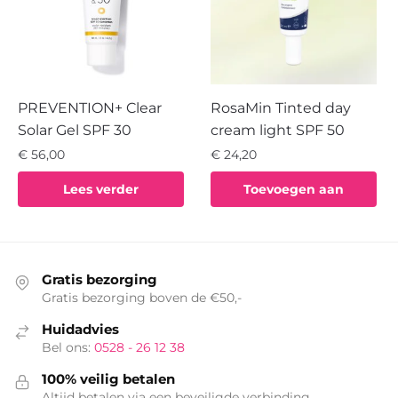
PREVENTION+ Clear
RosaMin Tinted day
Solar Gel SPF 30
cream light SPF 50
€
56,00
€
24,20
Lees verder
Toevoegen aan
winkelwagen
Gratis bezorging
Gratis bezorging boven de €50,-
Huidadvies
Bel ons:
0528 - 26 12 38
100% veilig betalen
Altijd betalen via een beveiligde verbinding