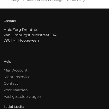
Contact
HuidZorg Drenthe
Van Limburgstirumstraat 104
7901 AT Hoogeveen
Help
Mijn Account
Klantenservice
Contact
Voorwaarden
Veel gestelde vragen
Social Media