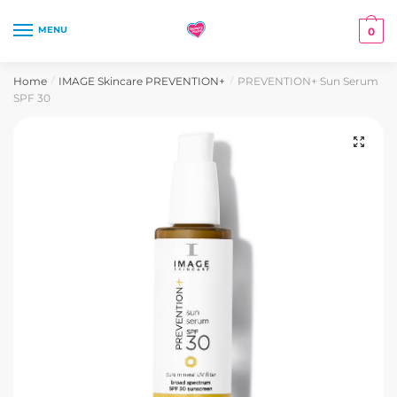
Skip
Skip
to
to
MENU
0
navigation
content
Home
IMAGE Skincare PREVENTION+
PREVENTION+ Sun Serum
/
/
SPF 30