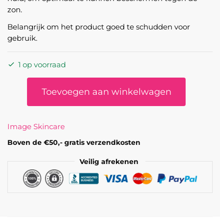
zon.
Belangrijk om het product goed te schudden voor
gebruik.
1 op voorraad
PREVENTION+
Toevoegen aan winkelwagen
Sun
Serum
SPF
Image Skincare
30
aantal
Boven de €50,- gratis verzendkosten
Veilig afrekenen