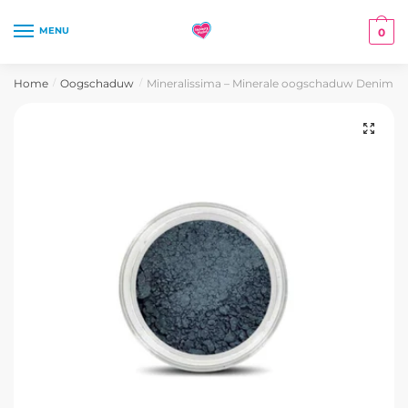
Skip
Skip
to
to
MENU
0
navigation
content
Home
Oogschaduw
Mineralissima – Minerale oogschaduw Denim
/
/