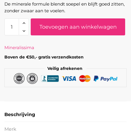
De minerale formule blendt soepel en blijft goed zitten,
zonder zwaar aan te voelen.
Mineralissima
Toevoegen aan winkelwagen
-
Minerale
oogschaduw
Mineralissima
Denim
aantal
Boven de €50,- gratis verzendkosten
Veilig afrekenen
Beschrijving
Merk