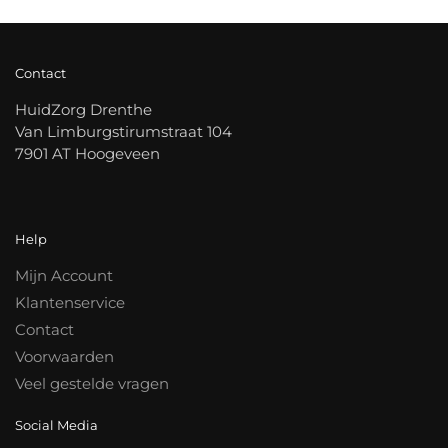
Contact
HuidZorg Drenthe
Van Limburgstirumstraat 104
7901 AT Hoogeveen
Help
Mijn Account
Klantenservice
Contact
Voorwaarden
Veel gestelde vragen
Social Media