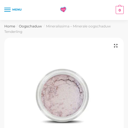
Skip
Skip
to
to
MENU
0
navigation
content
Home
Oogschaduw
Mineralissima – Minerale oogschaduw
/
/
Tenderling