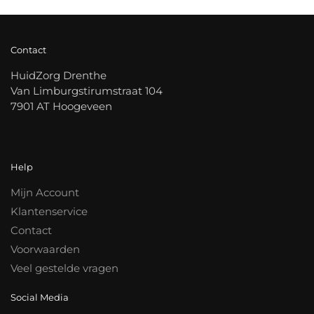
Contact
HuidZorg Drenthe
Van Limburgstirumstraat 104
7901 AT Hoogeveen
Help
Mijn Account
Klantenservice
Contact
Voorwaarden
Veel gestelde vragen
Social Media