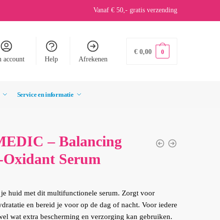
Vanaf € 50,- gratis verzending
€
0,00
0
n account
Help
Afrekenen
Service en informatie
EDIC – Balancing
-Oxidant Serum
e huid met dit multifunctionele serum. Zorgt voor
ydratatie en bereid je voor op de dag of nacht. Voor iedere
wel wat extra bescherming en verzorging kan gebruiken.