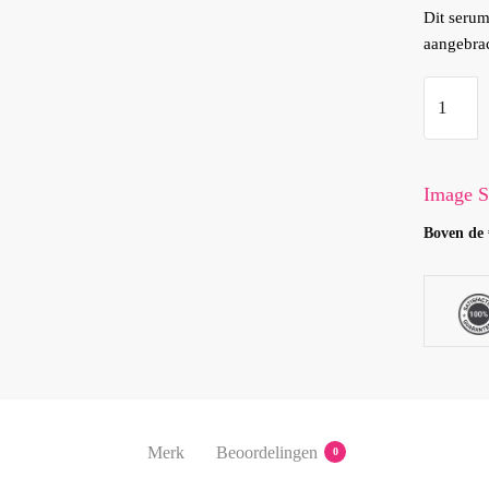
Dit serum
aangebrac
ORMED
-
Balanci
Anti-
Image S
Oxidant
Boven de 
Serum
aantal
Merk
Beoordelingen
0