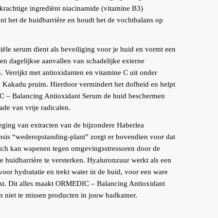
 krachtige
ingrediënt n
iacinamide (vitamine B3)
nt het de huidbarrière en houdt het de vochtbalans op
tiële serum dient als beveiliging voor je huid en vormt een
gen dagelijkse aanvallen van schadelijke externe
. Verrijkt met antioxidanten en vitamine C uit onder
 Kakadu pruim. Hierdoor vermindert het dofheid en helpt
– Balancing Antioxidant Serum de huid beschermen
ade van vrije radicalen.
ging van extracten van de bijzondere Haberlea
is “wederopstanding-plant” zorgt er bovendien voor dat
zich kan wapenen tegen omgevingsstressoren door de
ke huidbarrière te versterken. Hyaluronzuur werkt als een
oor hydratatie en trekt water in de huid, voor een ware
st. Dit alles maakt ORMEDIC – Balancing Antioxidant
 niet te missen producten in jouw badkamer.