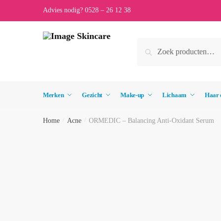
Skip
Skip
Advies nodig? 0528 – 26 12 38
to
to
navigation
content
Zoeken
Zoeken
naar:
Merken
Gezicht
Make-up
Lichaam
Haar 
Home
/
Acne
/
ORMEDIC – Balancing Anti-Oxidant Serum