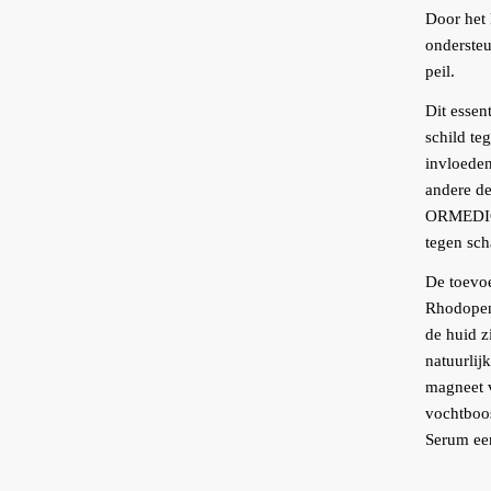
Door het
ondersteu
peil.
Dit essen
schild te
invloeden
andere de
ORMEDIC 
tegen sch
De toevoe
Rhodopens
de huid 
natuurlij
magneet v
vochtboo
Serum een