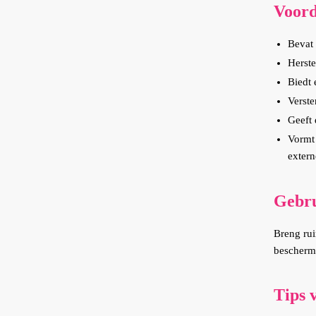
Voord
Bevat 
Herste
Biedt 
Verste
Geeft 
Vormt 
extern
Gebru
Breng rui
beschermi
Tips 