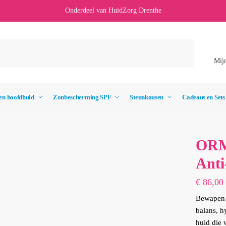
Onderdeel van HuidZorg Drenthe
Mij
en hoofdhuid
Zonbescherming SPF
Steunkousen
Cadeaus en Sets
ORM
Anti
€
86,00
Bewapen j
balans, h
huid die 