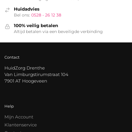
Huidadvies
Bel ons:
0528 - 26 12 38
100% veilig betalen
Altijd betalen via een beveiligde verbinding
Contact
HuidZorg Drenthe
Van Limburgstirumstraat 104
7901 AT Hoogeveen
Help
Mijn Account
Klantenservice