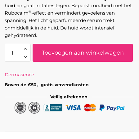
huid en gaat irritaties tegen. Beperkt roodheid met het
®
Rubocalm
-effect en vermindert gevoelens van
spanning. Het licht geparfumeerde serum trekt
onmiddellijk in de huid. De huid wordt intensief
gehydrateerd.
Rosamin
Toevoegen aan winkelwagen
Intensively
soothing
serum
Dermasence
aantal
Boven de €50,- gratis verzendkosten
Veilig afrekenen