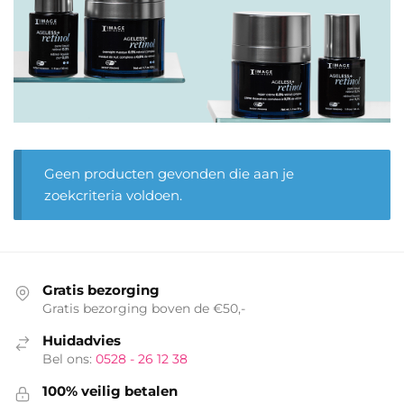
Geen producten gevonden die aan je
zoekcriteria voldoen.
Gratis bezorging
Gratis bezorging boven de €50,-
Huidadvies
Bel ons:
0528 - 26 12 38
100% veilig betalen