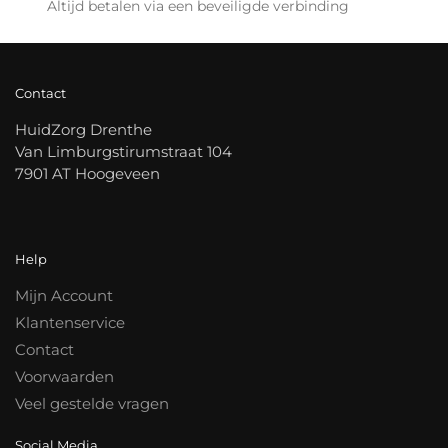
Altijd betalen via een beveiligde verbinding
Contact
HuidZorg Drenthe
Van Limburgstirumstraat 104
7901 AT Hoogeveen
Help
Mijn Account
Klantenservice
Contact
Voorwaarden
Veel gestelde vragen
Social Media