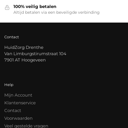
100% veilig betalen
Altijd betalen via een beveiligde verbinding
Contact
HuidZorg Drenthe
Van Limburgstirumstraat 104
7901 AT Hoogeveen
Help
Mijn Account
Klantenservice
Contact
Voorwaarden
Veel gestelde vragen