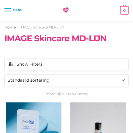
Skip
Skip
to
to
MENU
0
navigation
content
Home
IMAGE Skincare MD-LIJN
/
IMAGE Skincare MD-LIJN
Show Filters
Toont alle 6 resultaten