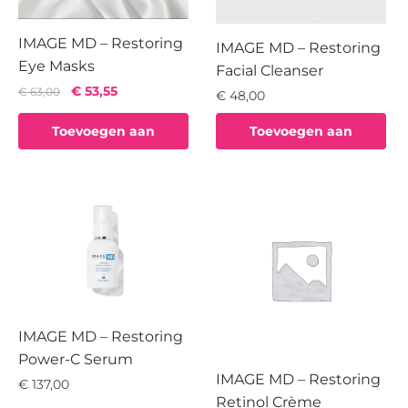
IMAGE MD – Restoring
IMAGE MD – Restoring
Eye Masks
Facial Cleanser
Oorspronkelijke
Huidige
€
53,55
€
63,00
€
48,00
prijs
prijs
was:
is:
Toevoegen aan
Toevoegen aan
€ 63,00.
€ 53,55.
winkelwagen
winkelwagen
IMAGE MD – Restoring
Power-C Serum
IMAGE MD – Restoring
€
137,00
Retinol Crème