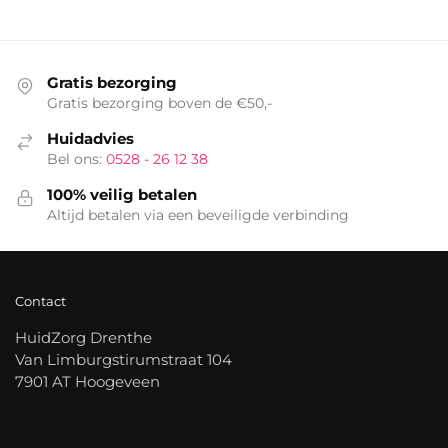
Gratis bezorging
Gratis bezorging boven de €50,-
Huidadvies
Bel ons:
0528 - 26 12 38
100% veilig betalen
Altijd betalen via een beveiligde verbinding
Contact
HuidZorg Drenthe
Van Limburgstirumstraat 104
7901 AT Hoogeveen