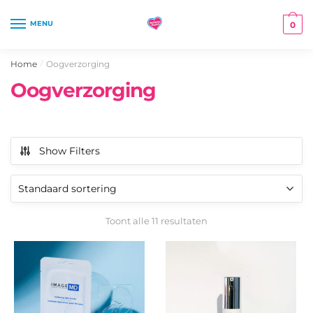
Skip
Skip
to
to
MENU
0
navigation
content
Home
Oogverzorging
/
Oogverzorging
Show Filters
Toont alle 11 resultaten