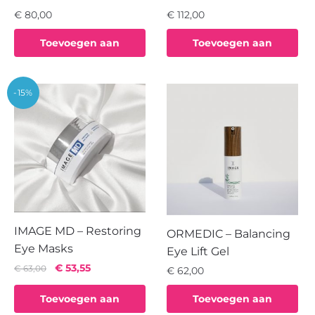
€
80,00
€
112,00
Toevoegen aan
Toevoegen aan
winkelwagen
winkelwagen
-15%
IMAGE MD – Restoring
ORMEDIC – Balancing
Eye Masks
Eye Lift Gel
Oorspronkelijke
Huidige
€
53,55
€
63,00
€
62,00
prijs
prijs
was:
is:
Toevoegen aan
Toevoegen aan
€ 63,00.
€ 53,55.