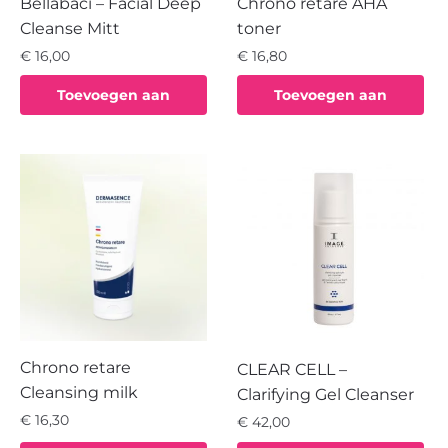
Bellabaci – Facial Deep
Chrono retare AHA
Cleanse Mitt
toner
€
16,00
€
16,80
Toevoegen aan
Toevoegen aan
winkelwagen
winkelwagen
Chrono retare
CLEAR CELL –
Cleansing milk
Clarifying Gel Cleanser
€
16,30
€
42,00