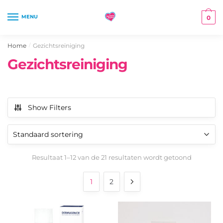
Skip
Skip
to
to
MENU
0
navigation
content
Home
Gezichtsreiniging
/
Gezichtsreiniging
Show Filters
Resultaat 1–12 van de 21 resultaten wordt getoond
1
2