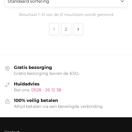
Resultaat 1–12 van de 21 resultaten wordt getoond
1
2
Gratis bezorging
Gratis bezorging boven de €50,-
Huidadvies
Bel ons:
0528 - 26 12 38
100% veilig betalen
Altijd betalen via een beveiligde verbinding
Contact