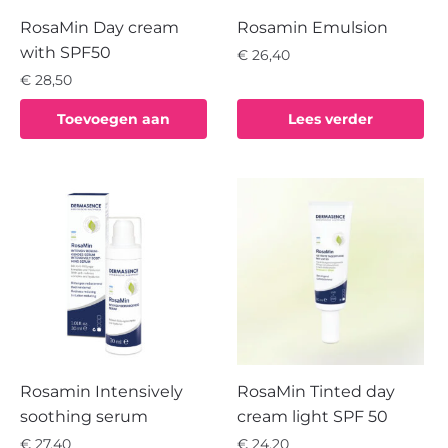
RosaMin Day cream
Rosamin Emulsion
with SPF50
€
26,40
€
28,50
Toevoegen aan
Lees verder
winkelwagen
Rosamin Intensively
RosaMin Tinted day
soothing serum
cream light SPF 50
€
27,40
€
24,20