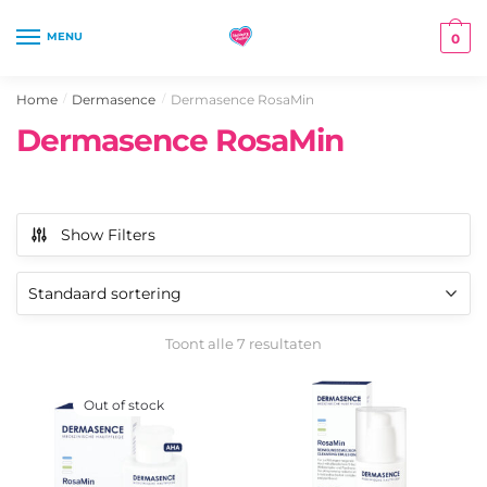
Skip
Skip
to
to
MENU
0
navigation
content
Home
Dermasence
Dermasence RosaMin
/
/
Dermasence RosaMin
Show Filters
Toont alle 7 resultaten
Out of stock