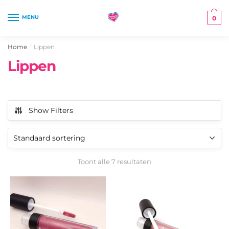
Skip
Skip
to
to
MENU
0
navigation
content
Home
Lippen
/
Lippen
Show Filters
Toont alle 7 resultaten