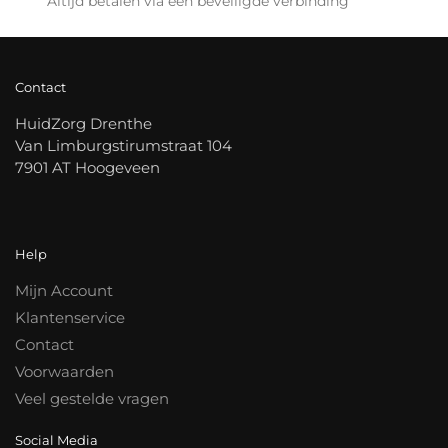
Altijd betalen via een beveiligde verbinding
Contact
HuidZorg Drenthe
Van Limburgstirumstraat 104
7901 AT Hoogeveen
Help
Mijn Account
Klantenservice
Contact
Voorwaarden
Veel gestelde vragen
Social Media