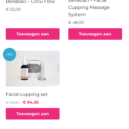
Bellabaci – Facial
Bellabaci – Circu Flow
Cupping Massage
€
52,00
System
€
48,00
Toevoegen aan
Toevoegen aan
winkelwagen
winkelwagen
-16%
Facial cupping set
Oorspronkelijke
Huidige
€
94,50
€
113,00
prijs
prijs
Toevoegen aan
was:
is:
€ 113,00.
€ 94,50.
winkelwagen