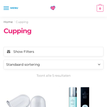
Skip
Skip
to
to
MENU
0
navigation
content
Home
Cupping
/
Cupping
Show Filters
Toont alle 5 resultaten