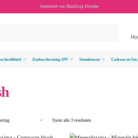
Onderdeel van HuidZorg Drenthe
Mij
en hoofdhuid
Zonbescherming SPF
Steunkousen
Cadeaus en Sets
sh
Toont alle 3 resultaten