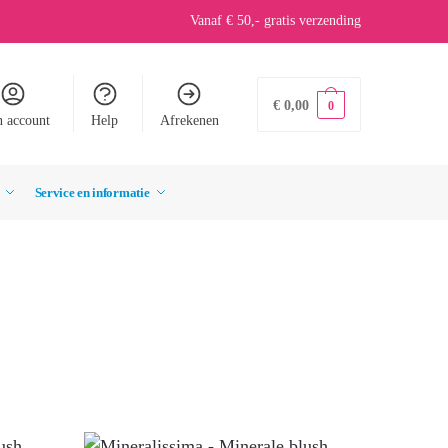
Vanaf € 50,- gratis verzending
€
0,00
0
n account
Help
Afrekenen
Service en informatie