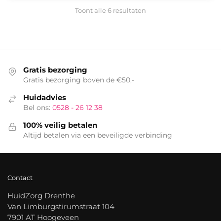
Toont alle 6 resultaten
Gratis bezorging
Gratis bezorging boven de €50,-
Huidadvies
Bel ons:
0528 - 26 12 38
100% veilig betalen
Altijd betalen via een beveiligde verbinding
Contact
HuidZorg Drenthe
Van Limburgstirumstraat 104
7901 AT Hoogeveen