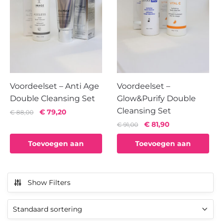
Voordeelset – Anti Age
Voordeelset –
Double Cleansing Set
Glow&Purify Double
Cleansing Set
Oorspronkelijke
Huidige
€
79,20
€
88,00
prijs
prijs
Oorspronkelijke
Huidige
€
81,90
€
91,00
was:
is:
prijs
prijs
Toevoegen aan
Toevoegen aan
€ 88,00.
€ 79,20.
was:
is:
€ 91,00.
€ 81,90.
winkelwagen
winkelwagen
Show Filters