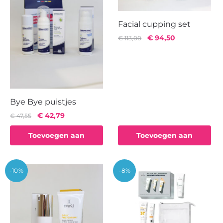
Facial cupping set
Oorspronkelijke
Huidige
€
94,50
€
113,00
prijs
prijs
was:
is:
€ 113,00.
€ 94,50.
Bye Bye puistjes
Oorspronkelijke
Huidige
€
42,79
€
47,55
prijs
prijs
Toevoegen aan
Toevoegen aan
was:
is:
€ 47,55.
€ 42,79.
winkelwagen
winkelwagen
-10%
-8%