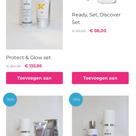
Ready, Set, Discover
Set
Oorspronkelijke
Huidige
€
58,00
€
63,00
prijs
prijs
was:
is:
€ 63,00.
€ 58,00.
Protect & Glow set
Oorspronkelijke
Huidige
€
135,85
€
150,95
prijs
prijs
Toevoegen aan
Toevoegen aan
was:
is:
€ 150,95.
€ 135,85.
winkelwagen
winkelwagen
-10%
-10%