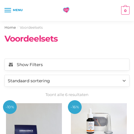
Skip
Skip
to
to
MENU
0
navigation
content
Home
Voordeelsets
/
Voordeelsets
Show Filters
Toont alle 6 resultaten
-10%
-16%