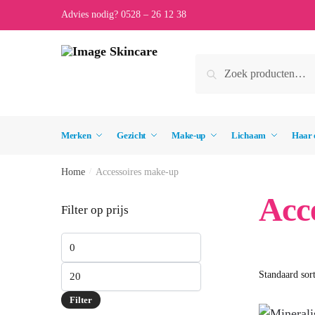
Skip
Skip
Advies nodig? 0528 – 26 12 38
to
to
navigation
content
Zoeken
Zoeken
naar:
Merken
Gezicht
Make-up
Lichaam
Haar 
Home
/
Accessoires make-up
Acc
Filter op prijs
Min.
prijs
Max.
prijs
Filter