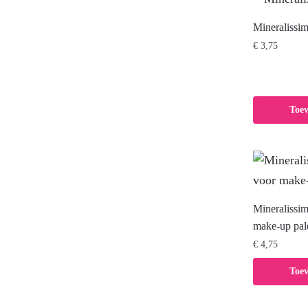
Mineralissim
€
3,75
Toe
Mineralissi
make-up pale
€
4,75
Toe