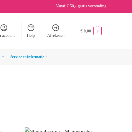
Vanaf € 50,- gratis verzending
€
0,00
0
n account
Help
Afrekenen
Service en informatie