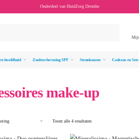
Onderdeel van HuidZorg Drenthe
Mij
en hoofdhuid
Zonbescherming SPF
Steunkousen
Cadeaus en Sets
essoires make-up
Toont alle 4 resultaten