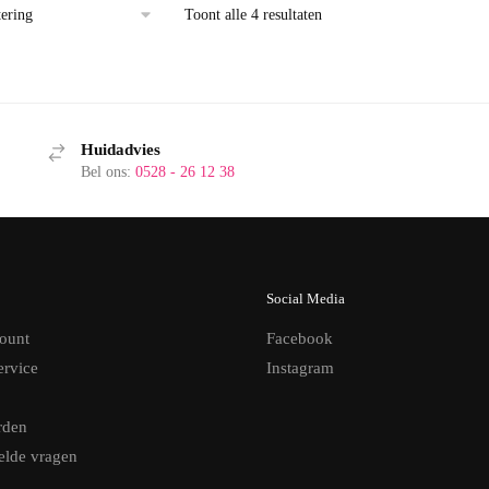
Toont alle 4 resultaten
Huidadvies
Bel ons:
0528 - 26 12 38
Social Media
ount
Facebook
ervice
Instagram
rden
elde vragen